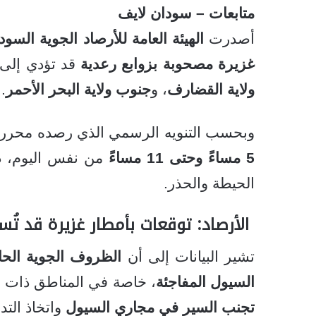
متابعات – سودان لايف
أصدرت
الهيئة العامة للأرصاد الجوية السودا
غزيرة مصحوبة بزوابع رعدية
قد تؤدي إلى 
ولاية القضارف
، و
جنوب ولاية البحر الأحمر
.
وبحسب التنويه الرسمي الذي رصده محرر 
5 مساءً وحتى 11 مساءً
من نفس اليوم، دا
الحيطة والحذر.
الأرصاد: توقعات بأمطار غزيرة قد تُ
تشير البيانات إلى أن
الظروف الجوية الحال
السيول المفاجئة
، خاصة في المناطق ذات ا
تجنب السير في مجاري السيول
واتخاذ التدا