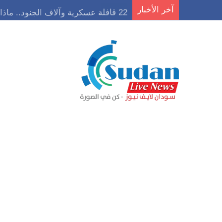
آخر الأخبار
22 قافلة عسكرية وآلاف الجنود.. ماذا يحدث في كردفان مع تصاعد أزمة النازحين؟