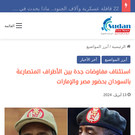
22 قافلة عسكرية وآلاف الجنود.. ماذا يحدث في كردفان مع تصاعد أزمة النازحين؟
القائمة
الرئيسية
/
أبرز المواضيع
أبرز المواضيع
أخر الأخبار
استئناف مفاوضات جدة بين الأطراف المتصارعة
بالسودان بحضور مصر والإمارات
13 أبريل، 2024