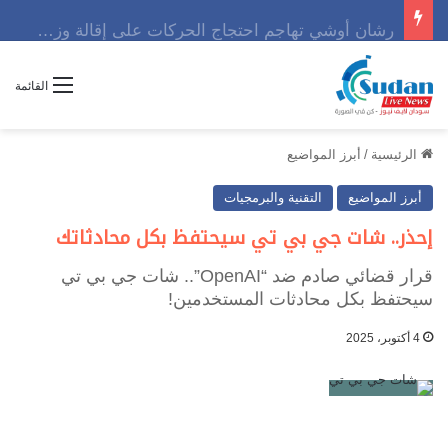
رشان أوشي تهاجم احتجاج الحركات على إقالة وزير وتوجه رسالة حاسمه
القائمة
الرئيسية
/
أبرز المواضيع
أبرز المواضيع
التقنية والبرمجيات
إحذر.. شات جي بي تي سيحتفظ بكل محادثاتك
قرار قضائي صادم ضد “OpenAI”.. شات جي بي تي
سيحتفظ بكل محادثات المستخدمين!
4 أكتوبر، 2025