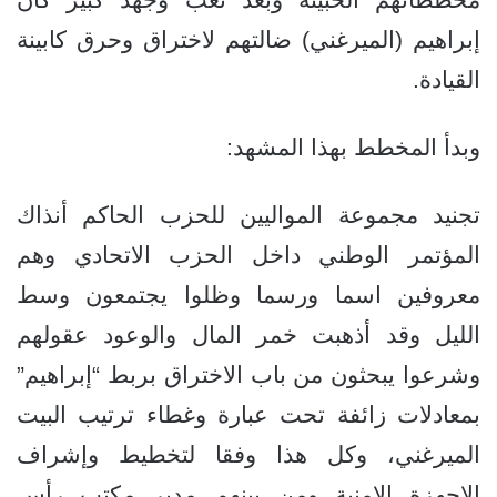
إبراهيم (الميرغني) ضالتهم لاختراق وحرق كابينة
القيادة.
وبدأ المخطط بهذا المشهد:
تجنيد مجموعة المواليين للحزب الحاكم أنذاك
المؤتمر الوطني داخل الحزب الاتحادي وهم
معروفين اسما ورسما وظلوا يجتمعون وسط
الليل وقد أذهبت خمر المال والوعود عقولهم
وشرعوا يبحثون من باب الاختراق بربط “إبراهيم”
بمعادلات زائفة تحت عبارة وغطاء ترتيب البيت
الميرغني، وكل هذا وفقا لتخطيط وإشراف
الاجهزة الامنية ومن بينهم مدير مكتب رأس