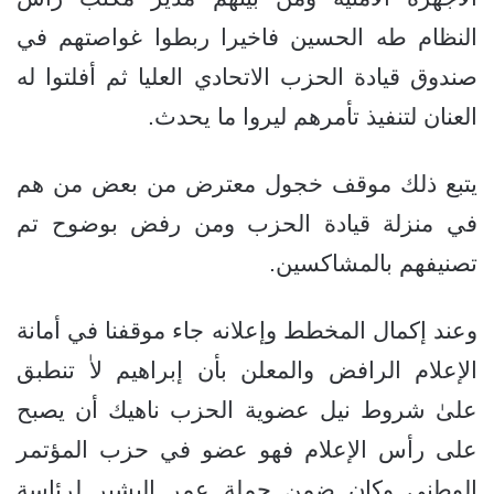
النظام طه الحسين فاخيرا ربطوا غواصتهم في
صندوق قيادة الحزب الاتحادي العليا ثم أفلتوا له
العنان لتنفيذ تأمرهم ليروا ما يحدث.
يتبع ذلك موقف خجول معترض من بعض من هم
في منزلة قيادة الحزب ومن رفض بوضوح تم
تصنيفهم بالمشاكسين.
وعند إكمال المخطط وإعلانه جاء موقفنا في أمانة
الإعلام الرافض والمعلن بأن إبراهيم لاٰ تنطبق
علىٰ شروط نيل عضوية الحزب ناهيك أن يصبح
على رأس الإعلام فهو عضو في حزب المؤتمر
الوطني وكان ضمن حملة عمر البشير لرئاسة