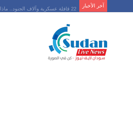
آخر الأخبار
22 قافلة عسكرية وآلاف الجنود.. ماذا يحدث في كردفان مع تصاعد أزمة النازحين؟