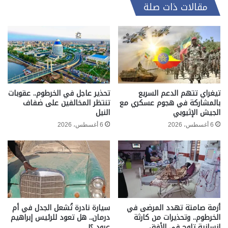
مقالات ذات صلة
تيغراي تتهم الدعم السريع
تحذير عاجل في الخرطوم.. عقوبات
بالمشاركة في هجوم عسكري مع
تنتظر المخالفين على ضفاف
الجيش الإثيوبي
النيل
6 أغسطس، 2026
6 أغسطس، 2026
أزمة صامتة تهدد المرضى في
سيارة نادرة تُشعل الجدل في أم
الخرطوم.. وتحذيرات من كارثة
درمان.. هل تعود للرئيس إبراهيم
إنسانية تلوح في الأفق
عبود ؟!