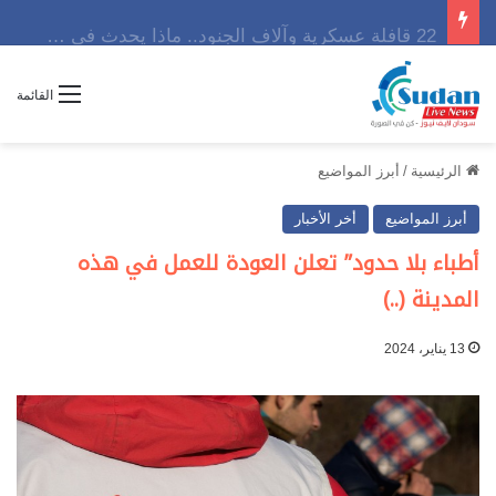
22 قافلة عسكرية وآلاف الجنود.. ماذا يحدث في كردفان مع تصاعد أزمة النازحين؟
القائمة
الرئيسية
/
أبرز المواضيع
أبرز المواضيع
أخر الأخبار
أطباء بلا حدود” تعلن العودة للعمل في هذه
المدينة (..)
13 يناير، 2024