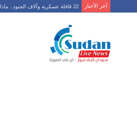
آخر الأخبار
22 قافلة عسكرية وآلاف الجنود.. ماذا يحدث في كردفان مع تصاعد أزمة النازحين؟