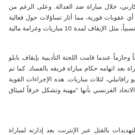
ارني، خلال مباراة ضد العدالة. وعلى الرغم من
أي عقوبات فورية، مما أثار تساؤلات حول فعالية
اللوائح الحالية التي تفرض عقوبات خفيفة نسبياً، مثل الإيقاف لمدة 10 مباريات وغرامة مالية
ازماً عندما قامت اللجنة التأديبية بإيقاف بابلو
ا، رئيس نادي مرسيليا، لمدة 15 مباراة بعد اتهامه حكام مباراة فريقه بالفساد. كما تم
 رافانيلي، لثلاث مباريات. هذه الإجراءات القوية
اتحاد الفرنسي بأنها “مهينة وتشكل خرقاً لميثاق
ديدات بالقتل عبر الإنترنت بعد إدارته لمباراة