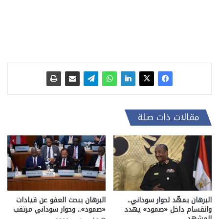
مقالات ذات صلة
البرهان يمهّد لحوار سوداني..
البرهان يبحث العفو عن قيادات
وانقسام داخل «صمود» يهدد
«صمود».. وحوار سوداني مرتقب
المشهد